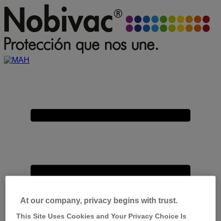
Placeholder
Skip
Skip
Anchor
to
to
Content
Footer
Primary
Menu
At our company, privacy begins with trust.
This Site Uses Cookies and Your Privacy Choice Is