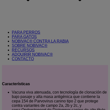
PARA PERROS
PARA GATOS
NOBIVAC® CONTRA LA RABIA
SOBRE NOBIVAC®
RECURSOS
ADQUIRIR NOBIVAC®
CONTACTO
Características
Vacuna viva atenuada, con tecnología de clonación de
bajo pasaje y alta masa antigénica que contiene la
cepa 154 de Parvovirus canino tipo 2 que protege
contra variantes de campo 2a, 2b y 2c, y
cepa Onderstepoort de Distemper canino de alto título