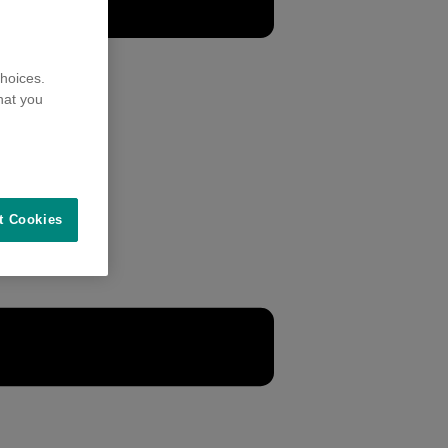
hoices.
hat you
t Cookies