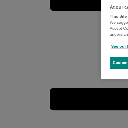
At our c
This Site
We sugges
Accept Co
understand
See our 
Customi